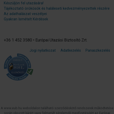
Készüljön fel utazására!
Tájékoztató örökösök és haláleseti kedvezményezettek részére
Az adathalászat veszélyei
Gyakran Ismételt Kérdések
+36 1 452 3580 • Európai Utazási Biztosító Zrt.
Jogi nyilatkozat
Adatkezelés
Panaszkezelés
A www.eub.hu weboldalon található szerződéskötő rendszerek működtetése
során okozott kárért vagy felmerült sérelemdíj megfizetéséért az Európai