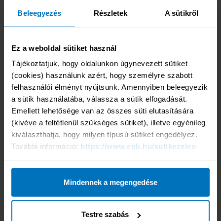
Beleegyezés
Részletek
A sütikről
BELÉPÉS
A COMPLINE
RENDSZERBE »
Ez a weboldal sütiket használ
BELÉPÉS
A GENERALI HÁLÓZAT
Tájékoztatjuk, hogy oldalunkon úgynevezett sütiket 
MUNKATÁRSAI RÉSZÉRE »
(cookies) használunk azért, hogy személyre szabott 
felhasználói élményt nyújtsunk. Amennyiben beleegyezik 
BELÉPÉS
a sütik használatába, válassza a sütik elfogadását. 
A VÁLLALATI ÜGYFELEK
RÉSZÉRE »
Emellett lehetősége van az összes süti elutasítására 
(kivéve a feltétlenül szükséges sütiket), illetve egyénileg 
kiválaszthatja, hogy milyen típusú sütiket engedélyez. 
További információ: 
https://www.eub.hu/sutikezeles-
tajekoztato
Online biztosításkötés
Mindennek a megengedése
Tengerparti üdülés
Horvátországba, Szlovéniába
Városnézésre, körútra
Testre szabás
Téli sportokra