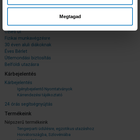
Búvárkodás
Extrém sportolás
Megtagad
Hegymászás
Hajós körút
Üzleti út
Fizikai munkavégzésre
30 éven aluli diákoknak
Éves Bérlet
Útlemondási biztosítás
Belföldi utazásra
Kárbejelentés
Kárbejelentés
Igénybejelentő Nyomtatványok
Kárrendezési tájékoztató
24 órás segítségnyújtás
Termékeink
Népszerű termékeink
Tengerparti üdülésre, egzotikus utazáshoz
Horvátországba, Szlovéniába