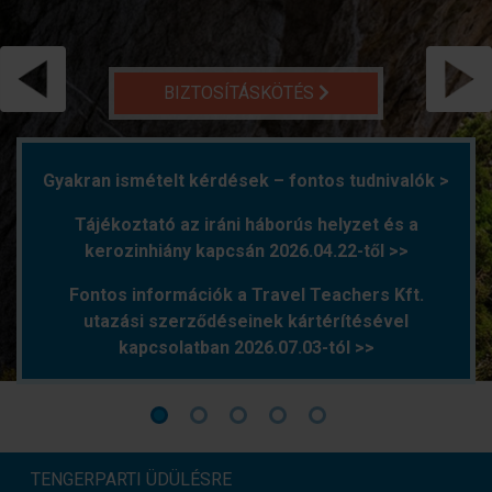
BIZTOSÍTÁSKÖTÉS
Gyakran ismételt kérdések – fontos tudnivalók >
Tájékoztató az iráni háborús helyzet és a
kerozinhiány kapcsán 2026.04.22-től >>
Fontos információk a Travel Teachers Kft.
utazási szerződéseinek kártérítésével
kapcsolatban 2026.07.03-tól >>
TENGERPARTI ÜDÜLÉSRE