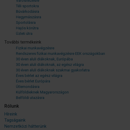
Városnézésre
Téli sportokra
Búvárkodásra
Hegymászásra
Sportolásra
Hajós körútra
Üzleti útra
További termékeink
Fizikai munkavégzésre
Rendszeres fizikai munkavégzésre EEK országokban
30 éven aluli diákoknak, Európába
30 éven aluli diákoknak, az egész világra
30 éven aluli diákoknak szakmai gyakorlatra
Éves bérlet az egész világra
Éves bérlet Európára
Útlemondásra
Külföldieknek Magyarországon
Belföldi utazásra
Rólunk
Híreink
Tagságaink
Nemzetközi hátterünk