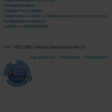
Utazásra nem javasolt térségek
Pénzügyi Navigátor
Készüljön fel utazására!
Tájékoztató örökösök és haláleseti kedvezményezettek részére
Az adathalászat veszélyei
Gyakran Ismételt Kérdések
+36 1 452 3580 • Európai Utazási Biztosító Zrt.
Jogi nyilatkozat
Adatkezelés
Panaszkezelés