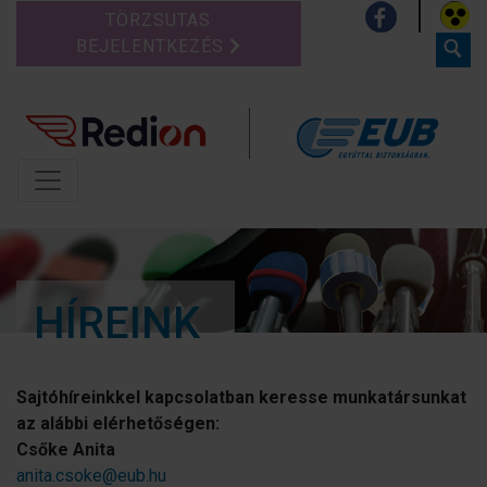
TÖRZSUTAS
BEJELENTKEZÉS
HÍREINK
Sajtóhíreinkkel kapcsolatban keresse munkatársunkat
az alábbi elérhetőségen:
Csőke Anita
anita.csoke@eub.hu