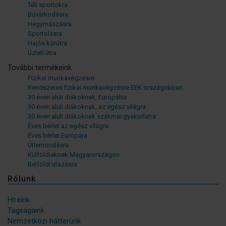
Téli sportokra
Búvárkodásra
Hegymászásra
Sportolásra
Hajós körútra
Üzleti útra
További termékeink
Fizikai munkavégzésre
Rendszeres fizikai munkavégzésre EEK országokban
30 éven aluli diákoknak, Európába
30 éven aluli diákoknak, az egész világra
30 éven aluli diákoknak szakmai gyakorlatra
Éves bérlet az egész világra
Éves bérlet Európára
Útlemondásra
Külföldieknek Magyarországon
Belföldi utazásra
Rólunk
Híreink
Tagságaink
Nemzetközi hátterünk