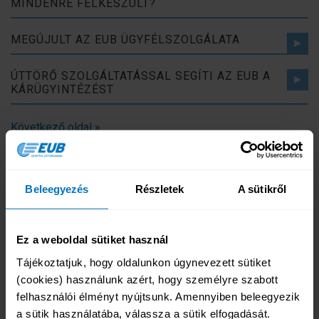
MINDENRE FELKÉSZÜLT?
MEGÚJULT AZ EUB ÜGYFÉLSZOLGÁLATA
ÚTTÖRŐ SZOLGÁLTATÁSSAL SEGÍTI AZ EUB A
KÁRÜGYINTÉZÉST
Következő oldal »
Beleegyezés
Részletek
A sütikről
Online biztosításkötés
Ez a weboldal sütiket használ
Tengerparti üdülés
Horvátországba, Szlovéniába
Tájékoztatjuk, hogy oldalunkon úgynevezett sütiket 
Városnézésre, körútra
(cookies) használunk azért, hogy személyre szabott 
Téli sportokra
felhasználói élményt nyújtsunk. Amennyiben beleegyezik 
Búvárkodás
a sütik használatába, válassza a sütik elfogadását. 
Extrém sportolás