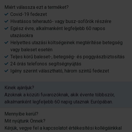
Miért válassza ezt a terméket?
Covid-19 fedezet
Hivatásos teherautó- vagy busz-sofőrök részére
Egész évre, alkalmanként legfeljebb 60 napos
utazásokra
Helyettes utazási költségeinek megtérítése betegség
vagy baleset esetén
Teljes körű baleset-, betegség- és poggyászbiztosítás
24 órás telefonos segítségnyújtás
Igény szerint választható, három szintű fedezet
Kinek ajánljuk?
Azoknak a közúti fuvarozóknak, akik évente többször,
alkalmanként legfeljebb 60 napig utaznak Európában.
Mennyibe kerül?
Mit nyújtunk Önnek?
Kérjük, vegye fel a kapcsolatot értékesítési kollégáinkkal