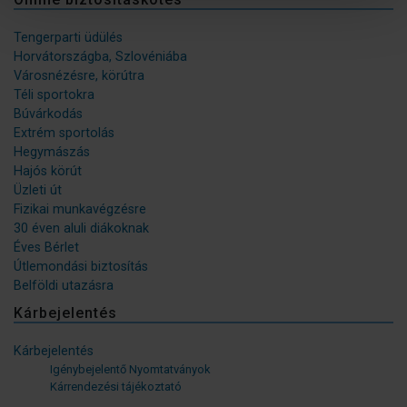
Tengerparti üdülés
Horvátországba, Szlovéniába
Városnézésre, körútra
Téli sportokra
Búvárkodás
Extrém sportolás
Hegymászás
Hajós körút
Üzleti út
Fizikai munkavégzésre
30 éven aluli diákoknak
Éves Bérlet
Útlemondási biztosítás
Belföldi utazásra
Kárbejelentés
Kárbejelentés
Igénybejelentő Nyomtatványok
Kárrendezési tájékoztató