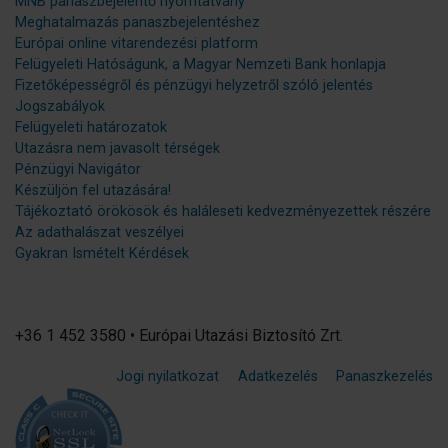
MNB panaszbejelentő nyomtatvány
Meghatalmazás panaszbejelentéshez
Európai online vitarendezési platform
Felügyeleti Hatóságunk, a Magyar Nemzeti Bank honlapja
Fizetőképességről és pénzügyi helyzetről szóló jelentés
Jogszabályok
Felügyeleti határozatok
Utazásra nem javasolt térségek
Pénzügyi Navigátor
Készüljön fel utazására!
Tájékoztató örökösök és haláleseti kedvezményezettek részére
Az adathalászat veszélyei
Gyakran Ismételt Kérdések
+36 1 452 3580 • Európai Utazási Biztosító Zrt.
Jogi nyilatkozat
Adatkezelés
Panaszkezelés