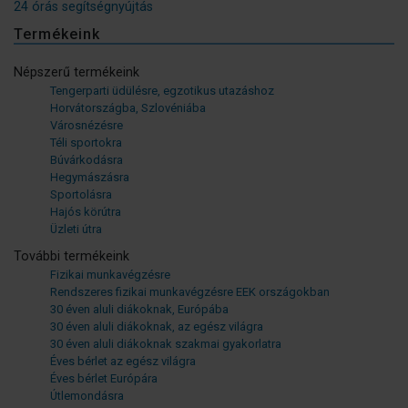
24 órás segítségnyújtás
Termékeink
Népszerű termékeink
Tengerparti üdülésre, egzotikus utazáshoz
Horvátországba, Szlovéniába
Városnézésre
Téli sportokra
Búvárkodásra
Hegymászásra
Sportolásra
Hajós körútra
Üzleti útra
További termékeink
Fizikai munkavégzésre
Rendszeres fizikai munkavégzésre EEK országokban
30 éven aluli diákoknak, Európába
30 éven aluli diákoknak, az egész világra
30 éven aluli diákoknak szakmai gyakorlatra
Éves bérlet az egész világra
Éves bérlet Európára
Útlemondásra