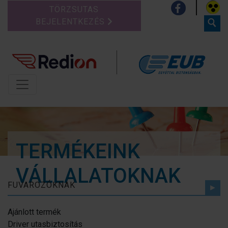
TÖRZSUTAS
BEJELENTKEZÉS
TERMÉKEINK
VÁLLALATOKNAK
FUVAROZÓKNAK
Ajánlott termék
Driver utasbiztosítás