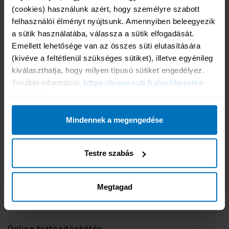
Ajánlatkéréshez kattintson az alábbi linkre:
(cookies) használunk azért, hogy személyre szabott 
https://eub.hu/vallalati-ajanlatkeres/
felhasználói élményt nyújtsunk. Amennyiben beleegyezik 
Kérjük, hogy kérdés esetén vegye fel a kapcsolatot
a sütik használatába, válassza a sütik elfogadását. 
munkatársainkkal az alábbi elérhetőségek egyikén:
Emellett lehetősége van az összes süti elutasítására 
Tel.: 452-3313
(kivéve a feltétlenül szükséges sütiket), illetve egyénileg 
vallalati@eub.hu
kiválaszthatja, hogy milyen típusú sütiket engedélyez. 
Ha a biztosítani kívánt utazás két napon belül kezdődik,
További információ: 
https://www.eub.hu/sutikezeles-
vagy az utazási napok mennyisége nem haladja meg a 100
tajekoztato
napot/év, akkor az azonnali online biztosításkötést
javasoljuk az alábbiak szerint:
Mindennek a megengedése
Üzleti utazásra, szellemi
munkavégzésre:
https://eub.hu/uzleti-utra/
Fizikai munkavégzésre:
https://eub.hu/fizikai-
Testre szabás
munkavegzesre/
Megtagad
Online biztosításkötés