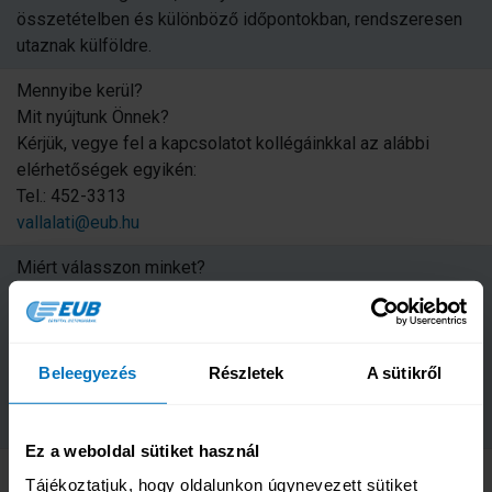
összetételben és különböző időpontokban, rendszeresen
utaznak külföldre.
Mennyibe kerül?
Mit nyújtunk Önnek?
Kérjük, vegye fel a kapcsolatot kollégáinkkal az alábbi
elérhetőségek egyikén:
Tel.: 452-3313
vallalati@eub.hu
Miért válasszon minket?
Az EUB az utasbiztosítások szakértője, Magyarország
egyetlen utasbiztosításokra szakosodott biztosítója. Sok
évtizedes tudásunk, stabil pénzügyi és piacvezető
tulajdonosi hátterünk garantálja termékeink és
Beleegyezés
Részletek
A sütikről
szolgáltatásaink kimagasló színvonalát, valamint a gyors és
szakszerű segítségnyújtást és kárrendezést.
Ez a weboldal sütiket használ
Hogyan kötheti meg?
Tájékoztatjuk, hogy oldalunkon úgynevezett sütiket 