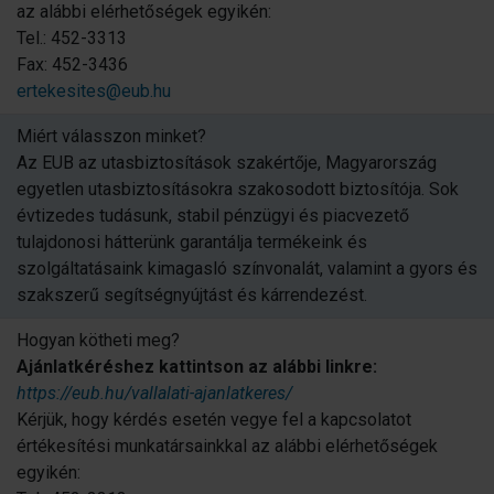
az alábbi elérhetőségek egyikén:
Tel.: 452-3313
Fax: 452-3436
ertekesites@eub.hu
Miért válasszon minket?
Az EUB az utasbiztosítások szakértője, Magyarország
egyetlen utasbiztosításokra szakosodott biztosítója. Sok
évtizedes tudásunk, stabil pénzügyi és piacvezető
tulajdonosi hátterünk garantálja termékeink és
szolgáltatásaink kimagasló színvonalát, valamint a gyors és
szakszerű segítségnyújtást és kárrendezést.
Hogyan kötheti meg?
Ajánlatkéréshez kattintson az alábbi linkre:
https://eub.hu/vallalati-ajanlatkeres/
Kérjük, hogy kérdés esetén vegye fel a kapcsolatot
értékesítési munkatársainkkal az alábbi elérhetőségek
egyikén: