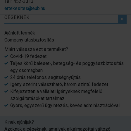
Tel.: 452-3313
ertekesites@eub.hu
CÉGEKNEK
Ajánlott termék
Company utasbiztosítás
Miért válassza ezt a terméket?
Covid-19 fedezet
Teljes körű baleset-, betegség- és poggyászbiztosítás
egy csomagban
24 órás telefonos segítségnyújtás
Igény szerint választható, három szintű fedezet
Kifejezetten a vállalati igényeknek megfelelő
szolgáltatásokat tartalmaz
Gyors, egyszerű ügyintézés, kevés adminisztrációval
Kinek ajánljuk?
Azoknak a cégeknek, amelyek alkalmazottai változó