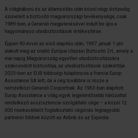
A világháború és az államosítás után közel négy évtizedig
szünetelt a biztosító magyarországi tevékenysége, csak
1989-ben, a Generali megjelenésével indult be újra a
hagyományos utasbiztosítások értékesítése.
Éppen 90 évvel az első alapítás után, 1997. január 1-jén
alakult meg az önálló Európai Utazási Biztosító Zrt., amely a
mai napig Magyarország egyetlen utasbiztosításokra
szakosodott biztosítója, az utasbiztosítások szakértője.
2025-ben az EUB többségi tulajdonosa a francia Europ
Assistance SA lett, de a cég továbbra is része a
nemzetközi Generali Csoportnak. Az 1963-ban alapított
Europ Assistance a világ egyik legjelentősebb hálózattal
rendelkező asszisztencia-szolgáltató cége – a közel 12
000 munkavállalót foglalkoztató cégóriás legnagyobb
partnerei többek között az Airbnb és az Expedia.