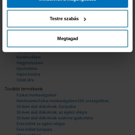
Kárrendezési tájékoztató
24 órás segítségnyújtás
Testre szabás
Termékeink
Népszerű termékeink
Tengerparti üdülésre, egzotikus utazáshoz
Megtagad
Horvátországba, Szlovéniába
Városnézésre
Téli sportokra
Búvárkodásra
Hegymászásra
Sportolásra
Hajós körútra
Üzleti útra
További termékeink
Fizikai munkavégzésre
Rendszeres fizikai munkavégzésre EEK országokban
30 éven aluli diákoknak, Európába
30 éven aluli diákoknak, az egész világra
30 éven aluli diákoknak szakmai gyakorlatra
Éves bérlet az egész világra
Éves bérlet Európára