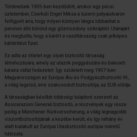
Történetünk 1905-ben kezdődött, amikor egy pécsi
üzletember, Cserkúti Engel Miksa a luzerni pályaudvaron
felfigyelt arra, hogy milyen könnyen lángra lobbanhat a
peronon álló bőrönd egy gőzmozdony szikrájától. Utánajárt
és megtudta, hogy a kárért a vasúttársaság csak jelképes
kártérítést fizet.
Ez adta az ötletet egy olyan biztosító társaság
létrehozására, amely az utazók poggyászára és baleseti
káraira vállal fedezetet. Így született meg 1907-ben
Magyarországon az Európai Áru és Podgyászbiztosító Rt.,
a világ legelső, erre szakosodott biztosítója, az EUB elődje.
A társaságban később többségi tulajdont szerzett az
Assicurazioni Generali biztosító, a részvények egy része
pedig a Münchener Rückversicherung, a világ legnagyobb
viszontbiztosítójának a kezébe került, és így néhány év
alatt kialakult az Európai Utasbiztosító európai méretű
hálózata.