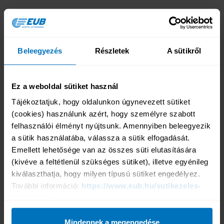
Online biztosításkötés
Tengerparti üdülés
Beleegyezés
Részletek
A sütikről
Horvátországba, Szlovéniába
Városnézésre, körútra
Téli sportokra
Búvárkodás
Ez a weboldal sütiket használ
Extrém sportolás
Tájékoztatjuk, hogy oldalunkon úgynevezett sütiket 
Hegymászás
(cookies) használunk azért, hogy személyre szabott 
Hajós körút
felhasználói élményt nyújtsunk. Amennyiben beleegyezik 
Üzleti út
Fizikai munkavégzésre
a sütik használatába, válassza a sütik elfogadását. 
30 éven aluli diákoknak
Emellett lehetősége van az összes süti elutasítására 
Éves Bérlet
(kivéve a feltétlenül szükséges sütiket), illetve egyénileg 
Útlemondási biztosítás
kiválaszthatja, hogy milyen típusú sütiket engedélyez. 
Belföldi utazásra
További információ: 
https://www.eub.hu/sutikezeles-
Kárbejelentés
tajekoztato
Kárbejelentés
Igénybejelentő Nyomtatványok
Mindennek a megengedése