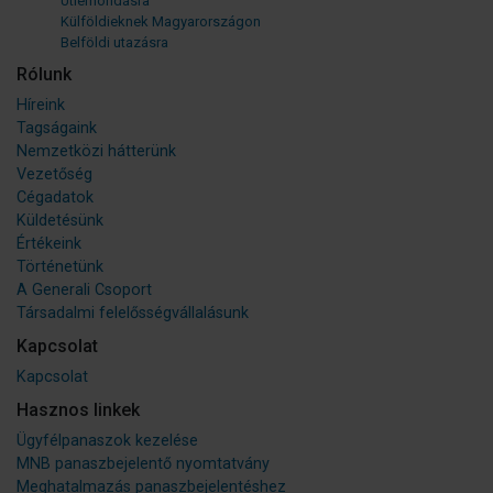
Útlemondásra
Külföldieknek Magyarországon
Belföldi utazásra
Rólunk
Híreink
Tagságaink
Nemzetközi hátterünk
Vezetőség
Cégadatok
Küldetésünk
Értékeink
Történetünk
A Generali Csoport
Társadalmi felelősségvállalásunk
Kapcsolat
Kapcsolat
Hasznos linkek
Ügyfélpanaszok kezelése
MNB panaszbejelentő nyomtatvány
Meghatalmazás panaszbejelentéshez