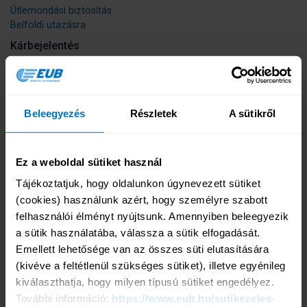
Útlemondási biztosítás
Belföldi utazásra
Kárbejelentés
Kárbejelentés
Igénybejelentő Nyomtatványok
Kárrendezési tájékoztató
24 órás segítségnyújtás
Beleegyezés
Részletek
A sütikről
Termékeink
Népszerű termékeink
Ez a weboldal sütiket használ
Tengerparti üdülésre, egzotikus utazáshoz
Horvátországba, Szlovéniába
Tájékoztatjuk, hogy oldalunkon úgynevezett sütiket 
Városnézésre
(cookies) használunk azért, hogy személyre szabott 
Téli sportokra
felhasználói élményt nyújtsunk. Amennyiben beleegyezik 
Búvárkodásra
Hegymászásra
a sütik használatába, válassza a sütik elfogadását. 
Sportolásra
Emellett lehetősége van az összes süti elutasítására 
Hajós körútra
(kivéve a feltétlenül szükséges sütiket), illetve egyénileg 
Üzleti útra
kiválaszthatja, hogy milyen típusú sütiket engedélyez. 
További termékeink
További információ: 
https://www.eub.hu/sutikezeles-
Fizikai munkavégzésre