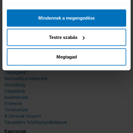
tajekoztato
Rendszeres fizikai munkavégzésre EEK országokban
30 éven aluli diákoknak, Európába
30 éven aluli diákoknak, az egész világra
Mindennek a megengedése
30 éven aluli diákoknak szakmai gyakorlatra
Éves bérlet az egész világra
Éves bérlet Európára
Testre szabás
Útlemondásra
Külföldieknek Magyarországon
Belföldi utazásra
Megtagad
Rólunk
Híreink
Tagságaink
Nemzetközi hátterünk
Vezetőség
Cégadatok
Küldetésünk
Értékeink
Történetünk
A Generali Csoport
Társadalmi felelősségvállalásunk
Kapcsolat