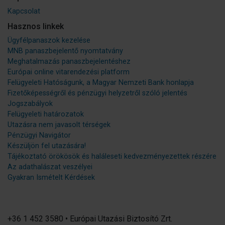
Kapcsolat
Hasznos linkek
Ügyfélpanaszok kezelése
MNB panaszbejelentő nyomtatvány
Meghatalmazás panaszbejelentéshez
Európai online vitarendezési platform
Felügyeleti Hatóságunk, a Magyar Nemzeti Bank honlapja
Fizetőképességről és pénzügyi helyzetről szóló jelentés
Jogszabályok
Felügyeleti határozatok
Utazásra nem javasolt térségek
Pénzügyi Navigátor
Készüljön fel utazására!
Tájékoztató örökösök és haláleseti kedvezményezettek részére
Az adathalászat veszélyei
Gyakran Ismételt Kérdések
+36 1 452 3580 • Európai Utazási Biztosító Zrt.