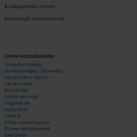
A kárbejelentés menete
Benyújtandó dokumentumok
Online biztosításkötés
Tengerparti üdülés
Horvátországba, Szlovéniába
Városnézésre, körútra
Téli sportokra
Búvárkodás
Extrém sportolás
Hegymászás
Hajós körút
Üzleti út
Fizikai munkavégzésre
30 éven aluli diákoknak
Éves Bérlet