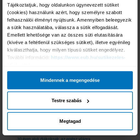
Kárbejelentés
Tájékoztatjuk, hogy oldalunkon úgynevezett sütiket 
Kárbejelentés
(cookies) használunk azért, hogy személyre szabott 
Igénybejelentő Nyomtatványok
felhasználói élményt nyújtsunk. Amennyiben beleegyezik 
Kárrendezési tájékoztató
a sütik használatába, válassza a sütik elfogadását. 
24 órás segítségnyújtás
Emellett lehetősége van az összes süti elutasítására 
(kivéve a feltétlenül szükséges sütiket), illetve egyénileg 
Termékeink
kiválaszthatja, hogy milyen típusú sütiket engedélyez. 
Népszerű termékeink
További információ: 
https://www.eub.hu/sutikezeles-
Tengerparti üdülésre, egzotikus utazáshoz
Horvátországba, Szlovéniába
tajekoztato
Városnézésre
Téli sportokra
Mindennek a megengedése
Búvárkodásra
Hegymászásra
Sportolásra
Hajós körútra
Testre szabás
Üzleti útra
További termékeink
Megtagad
Fizikai munkavégzésre
Rendszeres fizikai munkavégzésre EEK országokban
30 éven aluli diákoknak, Európába
30 éven aluli diákoknak, az egész világra