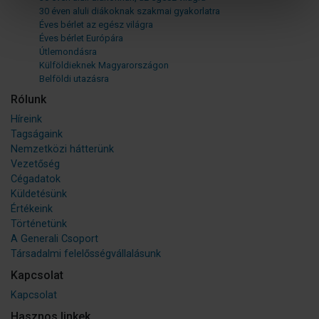
30 éven aluli diákoknak szakmai gyakorlatra
Éves bérlet az egész világra
Éves bérlet Európára
Útlemondásra
Külföldieknek Magyarországon
Belföldi utazásra
Rólunk
Híreink
Tagságaink
Nemzetközi hátterünk
Vezetőség
Cégadatok
Küldetésünk
Értékeink
Történetünk
A Generali Csoport
Társadalmi felelősségvállalásunk
Kapcsolat
Kapcsolat
Hasznos linkek