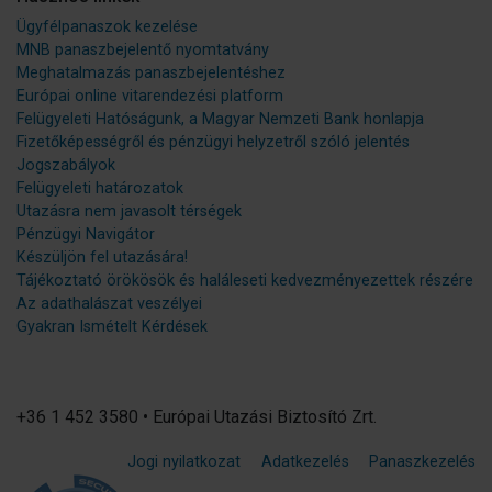
Ügyfélpanaszok kezelése
MNB panaszbejelentő nyomtatvány
Meghatalmazás panaszbejelentéshez
Európai online vitarendezési platform
Felügyeleti Hatóságunk, a Magyar Nemzeti Bank honlapja
Fizetőképességről és pénzügyi helyzetről szóló jelentés
Jogszabályok
Felügyeleti határozatok
Utazásra nem javasolt térségek
Pénzügyi Navigátor
Készüljön fel utazására!
Tájékoztató örökösök és haláleseti kedvezményezettek részére
Az adathalászat veszélyei
Gyakran Ismételt Kérdések
+36 1 452 3580 • Európai Utazási Biztosító Zrt.
Jogi nyilatkozat
Adatkezelés
Panaszkezelés