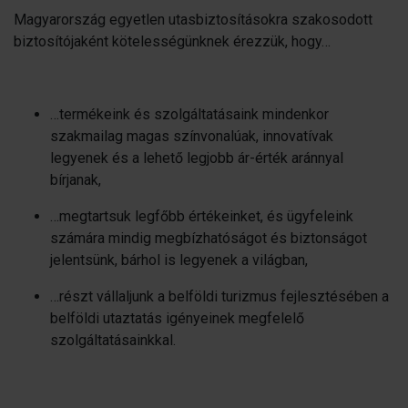
Magyarország egyetlen utasbiztosításokra szakosodott
biztosítójaként kötelességünknek érezzük, hogy…
…termékeink és szolgáltatásaink mindenkor
szakmailag magas színvonalúak, innovatívak
legyenek és a lehető legjobb ár-érték aránnyal
bírjanak,
…megtartsuk legfőbb értékeinket, és ügyfeleink
számára mindig megbízhatóságot és biztonságot
jelentsünk, bárhol is legyenek a világban,
…részt vállaljunk a belföldi turizmus fejlesztésében a
belföldi utaztatás igényeinek megfelelő
szolgáltatásainkkal.