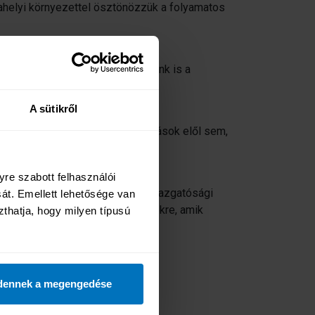
elyi környezettel ösztönözzük a folyamatos
 Nemcsak beszélünk, hanem teszünk is a
A sütikről
világot. Nem zárkózunk el a kihívások elől sem,
re szabott felhasználói 
s a vállalat minden dolgozója, igazgatósági
t. Emellett lehetősége van 
óak olyan hétköznapi tevékenységekre, amik
zthatja, hogy milyen típusú 
hozunk
dennek a megengedése