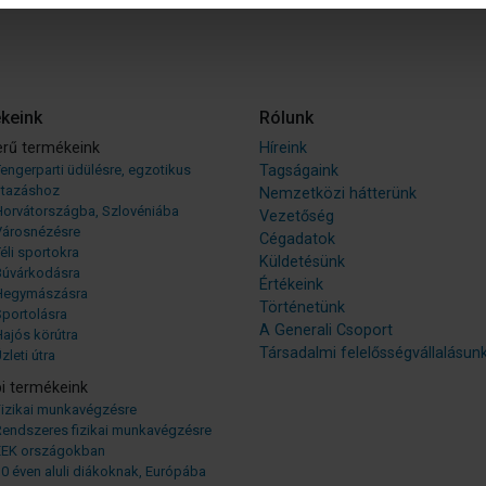
keink
Rólunk
rű termékeink
Híreink
engerparti üdülésre, egzotikus
Tagságaink
utazáshoz
Nemzetközi hátterünk
Horvátországba, Szlovéniába
Vezetőség
Városnézésre
Cégadatok
éli sportokra
Küldetésünk
Búvárkodásra
Értékeink
Hegymászásra
Történetünk
Sportolásra
A Generali Csoport
ajós körútra
Társadalmi felelősségvállalásun
zleti útra
i termékeink
Fizikai munkavégzésre
Rendszeres fizikai munkavégzésre
EEK országokban
0 éven aluli diákoknak, Európába