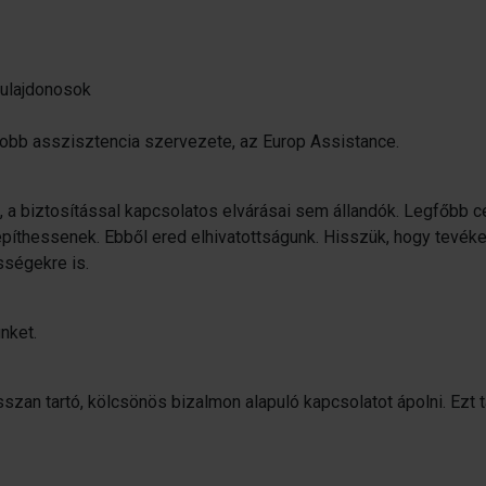
tulajdonosok
yobb asszisztencia szervezete, az Europ Assistance.
, a biztosítással kapcsolatos elvárásai sem állandók. Legfőbb 
píthessenek. Ebből ered elhivatottságunk. Hisszük, hogy tevé
sségekre is.
nket.
szan tartó, kölcsönös bizalmon alapuló kapcsolatot ápolni. Ezt