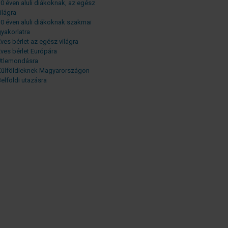
0 éven aluli diákoknak, az egész
ilágra
0 éven aluli diákoknak szakmai
yakorlatra
ves bérlet az egész világra
ves bérlet Európára
Útlemondásra
Külföldieknek Magyarországon
elföldi utazásra