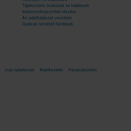
Tájékoztató örökösök és haláleseti
kedvezményezettek részére
Az adathalászat veszélyei
Gyakran Ismételt Kérdések
Jogi nyilatkozat
Adatkezelés
Panaszkezelés