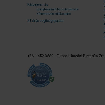
3
Kárbejelentés
v
Igénybejelentő Nyomtatványok
3
Kárrendezési tájékoztató
g
É
24 órás segítségnyújtás
É
B
+36 1 452 3580 • Európai Utazási Biztosító Zrt.