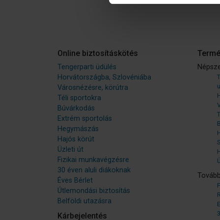
Online biztosításkötés
Termé
Tengerparti üdülés
Népsze
Horvátországba, Szlovéniába
T
Városnézésre, körútra
Téli sportokra
Búvárkodás
T
Extrém sportolás
Hegymászás
Hajós körút
Üzleti út
H
Fizikai munkavégzésre
Ü
30 éven aluli diákoknak
Tovább
Éves Bérlet
Útlemondási biztosítás
Belföldi utazásra
3
Kárbejelentés