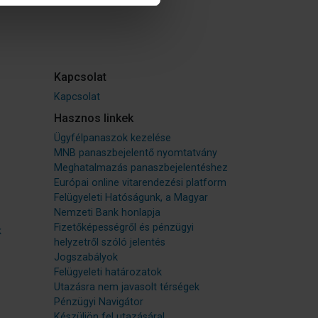
Kapcsolat
Kapcsolat
Hasznos linkek
Ügyfélpanaszok kezelése
MNB panaszbejelentő nyomtatvány
Meghatalmazás panaszbejelentéshez
Európai online vitarendezési platform
Felügyeleti Hatóságunk, a Magyar
Nemzeti Bank honlapja
Fizetőképességről és pénzügyi
k
helyzetről szóló jelentés
Jogszabályok
Felügyeleti határozatok
Utazásra nem javasolt térségek
Pénzügyi Navigátor
Készüljön fel utazására!