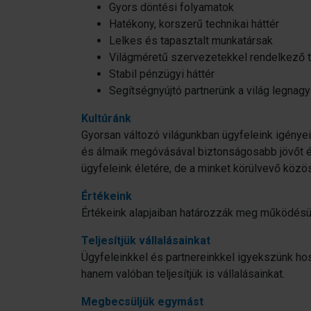
Gyors döntési folyamatok
Hatékony, korszerű technikai háttér
Lelkes és tapasztalt munkatársak
Világméretű szervezetekkel rendelkező 
Stabil pénzügyi háttér
Segítségnyújtó partnerünk a világ legnag
Kultúránk
Gyorsan változó világunkban ügyfeleink igényei
és álmaik megóvásával biztonságosabb jövőt é
ügyfeleink életére, de a minket körülvevő közö
Értékeink
Értékeink alapjaiban határozzák meg működésü
Teljesítjük vállalásainkat
Ügyfeleinkkel és partnereinkkel igyekszünk hos
hanem valóban teljesítjük is vállalásainkat.
Megbecsüljük egymást