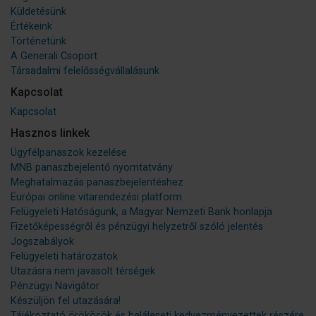
Küldetésünk
Értékeink
Történetünk
A Generali Csoport
Társadalmi felelősségvállalásunk
Kapcsolat
Kapcsolat
Hasznos linkek
Ügyfélpanaszok kezelése
MNB panaszbejelentő nyomtatvány
Meghatalmazás panaszbejelentéshez
Európai online vitarendezési platform
Felügyeleti Hatóságunk, a Magyar Nemzeti Bank honlapja
Fizetőképességről és pénzügyi helyzetről szóló jelentés
Jogszabályok
Felügyeleti határozatok
Utazásra nem javasolt térségek
Pénzügyi Navigátor
Készüljön fel utazására!
Tájékoztató örökösök és haláleseti kedvezményezettek részére