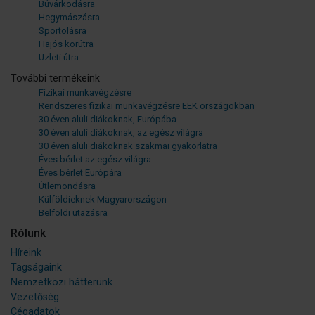
Búvárkodásra
Hegymászásra
Sportolásra
Hajós körútra
Üzleti útra
További termékeink
Fizikai munkavégzésre
Rendszeres fizikai munkavégzésre EEK országokban
30 éven aluli diákoknak, Európába
30 éven aluli diákoknak, az egész világra
30 éven aluli diákoknak szakmai gyakorlatra
Éves bérlet az egész világra
Éves bérlet Európára
Útlemondásra
Külföldieknek Magyarországon
Belföldi utazásra
Rólunk
Híreink
Tagságaink
Nemzetközi hátterünk
Vezetőség
Cégadatok