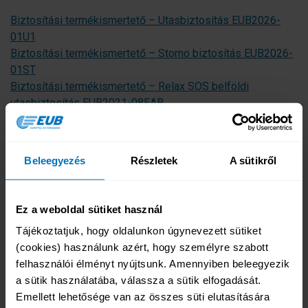
Biztosítási termékismertető – Utasbiztosítás EUB2026-
01U1
Biztosítási termékismertető – Storno biztosítás EUB2026-
01ST
Biztosítási termékismertető – Relax SOS belföldi
utasbiztosítás EUB2021-08EAB
Biztosítási termékismertető – Welcome to Hungary
utasbiztosítás EUB2023-05WH
Beleegyezés
Részletek
A sütikről
Ez a weboldal sütiket használ
Online biztosításkötés
Tájékoztatjuk, hogy oldalunkon úgynevezett sütiket 
Tengerparti üdülés
(cookies) használunk azért, hogy személyre szabott 
Horvátországba, Szlovéniába
felhasználói élményt nyújtsunk. Amennyiben beleegyezik 
Városnézésre, körútra
a sütik használatába, válassza a sütik elfogadását. 
Téli sportokra
Emellett lehetősége van az összes süti elutasítására 
Búvárkodás