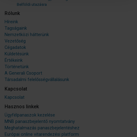
Belföldi utazásra
Rólunk
Híreink
Tagságaink
Nemzetközi hátterünk
Vezetőség
Cégadatok
Küldetésünk
Értékeink
Történetünk
A Generali Csoport
Társadalmi felelősségvállalásunk
Kapcsolat
Kapcsolat
Hasznos linkek
Ügyfélpanaszok kezelése
MNB panaszbejelentő nyomtatvány
Meghatalmazás panaszbejelentéshez
Európai online vitarendezési platform