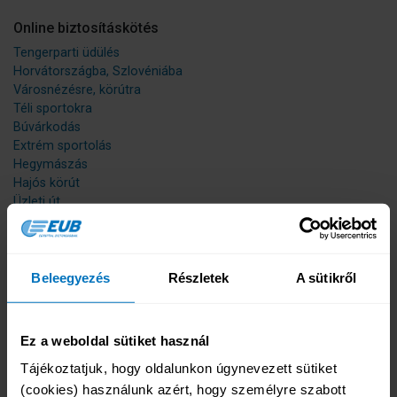
Online biztosításkötés
Tengerparti üdülés
Horvátországba, Szlovéniába
Városnézésre, körútra
Téli sportokra
Búvárkodás
Extrém sportolás
Hegymászás
Hajós körút
Üzleti út
Fizikai munkavégzésre
30 éven aluli diákoknak
Éves Bérlet
Útlemondási biztosítás
Beleegyezés
Részletek
A sütikről
Belföldi utazásra
Kárbejelentés
Ez a weboldal sütiket használ
Kárbejelentés
Igénybejelentő Nyomtatványok
Tájékoztatjuk, hogy oldalunkon úgynevezett sütiket 
Kárrendezési tájékoztató
(cookies) használunk azért, hogy személyre szabott 