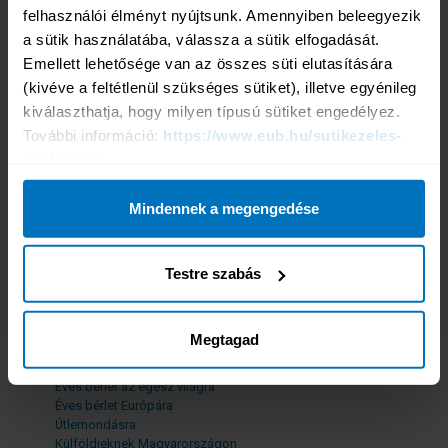
24 órás segítségnyújtás
felhasználói élményt nyújtsunk. Amennyiben beleegyezik 
a sütik használatába, válassza a sütik elfogadását. 
Termékeink
Emellett lehetősége van az összes süti elutasítására 
Népszerű termékeink
(kivéve a feltétlenül szükséges sütiket), illetve egyénileg 
Tengerparti üdülésre, egzotikus utazáshoz
Horvátországba, Szlovéniába
kiválaszthatja, hogy milyen típusú sütiket engedélyez. 
Városnézésre
További információ: 
https://www.eub.hu/sutikezeles-
Téli sportokra
tajekoztato
Búvárkodásra
Hegymászásra
Sportolásra
Mindennek a megengedése
Hajós körútra
Üzleti útra
További termékeink
Testre szabás
Fizikai munkavégzésre
Rendszeres fizikai munkavégzésre EEK országokban
30 éven aluli diákoknak, Európába
Megtagad
30 éven aluli diákoknak, az egész világra
30 éven aluli diákoknak szakmai gyakorlatra
Éves bérlet az egész világra
Éves bérlet Európára
Útlemondásra
Külföldieknek Magyarországon