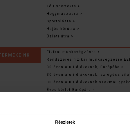
Téli sportokra >
Hegymászásra >
Sportolásra >
Hajós körútra >
Üzleti útra >
Fizikai munkavégzésre >
TERMÉKEINK
Rendszeres fizikai munkavégzésre EE
30 éven aluli diákoknak, Európába >
30 éven aluli diákoknak, az egész vilá
30 éven aluli diákoknak szakmai gyako
Éves bérlet Európára >
Éves bérlet az egész világra >
Sztornó (útlemondási) biztosítás >
Külföldiek Magyarországon >
Belföldi utazásra >
Részletek