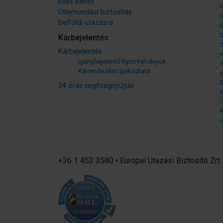
Éves Bérlet
Útlemondási biztosítás
Belföldi utazásra
3
Kárbejelentés
3
Kárbejelentés
v
Igénybejelentő Nyomtatványok
3
Kárrendezési tájékoztató
g
É
24 órás segítségnyújtás
É
B
+36 1 452 3580 • Európai Utazási Biztosító Zrt.