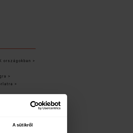
K országokban >
gra >
rlatra >
A sütikről