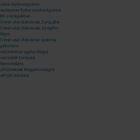
Fizikai munkavégzésre
Rendszeres fizikai munkavégzésre
EEK országokban
0 éven aluli diákoknak, Európába
0 éven aluli diákoknak, az egész
ilágra
0 éven aluli diákoknak szakmai
yakorlatra
ves bérlet az egész világra
ves bérlet Európára
Útlemondásra
Külföldieknek Magyarországon
elföldi utazásra