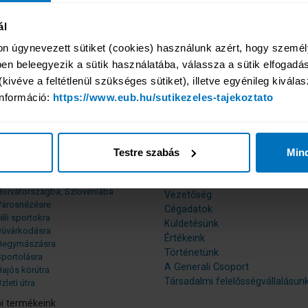
Fuvarozóknak (Driver) >
LATOKNAK
ál
Céges utak (Company) >
on úgynevezett sütiket (cookies) használunk azért, hogy személy
n beleegyezik a sütik használatába, válassza a sütik elfogadásá
kivéve a feltétlenül szükséges sütiket), illetve egyénileg kiválas
nformáció: 
https://www.eub.hu/sutikezeles-tajekoztato
keink
Rólunk
rű termékeink
Híreink
Testre szabás
Min
engerparti üdülésre, egzotikus
Tagságaink
utazáshoz
Nemzetközi hátterünk
Horvátországba, Szlovéniába
Vezetőség
Városnézésre
Cégadatok
éli sportokra
Küldetésünk
Búvárkodásra
Értékeink
Hegymászásra
Történetünk
Sportolásra
A Generali Csoport
ajós körútra
Társadalmi felelősségvállalásun
zleti útra
i termékeink