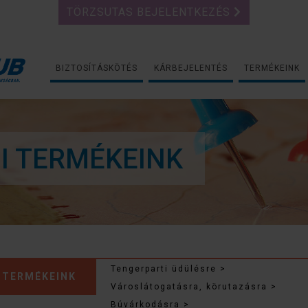
TÖRZSUTAS BEJELENTKEZÉS
BIZTOSÍTÁSKÖTÉS
KÁRBEJELENTÉS
TERMÉKEINK
I TERMÉKEINK
Tengerparti üdülésre >
 TERMÉKEINK
Városlátogatásra, körutazásra >
Búvárkodásra >