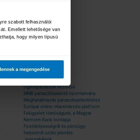
re szabott felhasználói 
t. Emellett lehetősége van 
zthatja, hogy milyen típusú 
Kapcsolat
Kapcsolat
dennek a megengedése
Hasznos linkek
Ügyfélpanaszok kezelése
MNB panaszbejelentő nyomtatvány
Meghatalmazás panaszbejelentéshez
Európai online vitarendezési platform
Felügyeleti Hatóságunk, a Magyar
Nemzeti Bank honlapja
Fizetőképességről és pénzügyi
k
helyzetről szóló jelentés
Jogszabályok