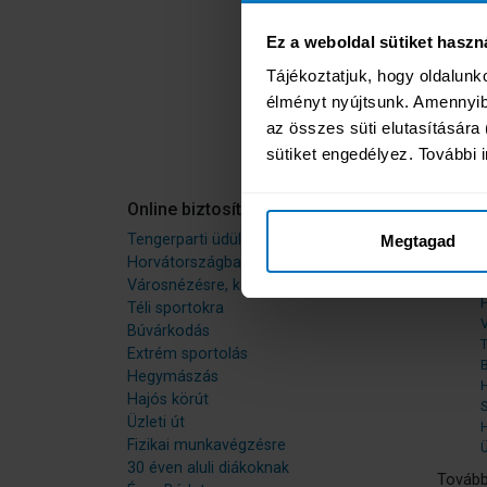
VÁLLA
Ez a weboldal sütiket haszn
Tájékoztatjuk, hogy oldalunk
élményt nyújtsunk. Amennyibe
az összes süti elutasítására (
sütiket engedélyez. További i
Online biztosításkötés
Termé
Tengerparti üdülés
Népsze
Megtagad
Horvátországba, Szlovéniába
T
Városnézésre, körútra
Téli sportokra
Búvárkodás
T
Extrém sportolás
Hegymászás
Hajós körút
Üzleti út
H
Fizikai munkavégzésre
Ü
30 éven aluli diákoknak
Tovább