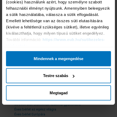
(cookies) használunk azért, hogy személyre szabott 
Kárrendezési tájékoztató
felhasználói élményt nyújtsunk. Amennyiben beleegyezik 
24 órás segítségnyújtás
a sütik használatába, válassza a sütik elfogadását. 
Termékeink
Emellett lehetősége van az összes süti elutasítására 
Népszerű termékeink
(kivéve a feltétlenül szükséges sütiket), illetve egyénileg 
Tengerparti üdülésre, egzotikus utazáshoz
kiválaszthatja, hogy milyen típusú sütiket engedélyez. 
Horvátországba, Szlovéniába
További információ: 
https://www.eub.hu/sutikezeles-
Városnézésre
tajekoztato
Téli sportokra
Búvárkodásra
Hegymászásra
Mindennek a megengedése
Sportolásra
Hajós körútra
Üzleti útra
Testre szabás
További termékeink
Fizikai munkavégzésre
Rendszeres fizikai munkavégzésre EEK országokban
Megtagad
30 éven aluli diákoknak, Európába
30 éven aluli diákoknak, az egész világra
30 éven aluli diákoknak szakmai gyakorlatra
Éves bérlet az egész világra
Éves bérlet Európára