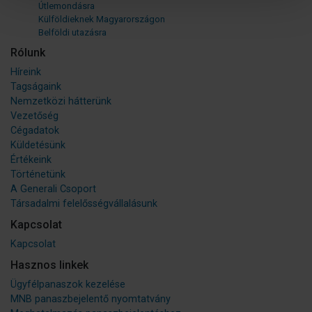
Útlemondásra
Külföldieknek Magyarországon
Belföldi utazásra
Rólunk
Híreink
Tagságaink
Nemzetközi hátterünk
Vezetőség
Cégadatok
Küldetésünk
Értékeink
Történetünk
A Generali Csoport
Társadalmi felelősségvállalásunk
Kapcsolat
Kapcsolat
Hasznos linkek
Ügyfélpanaszok kezelése
MNB panaszbejelentő nyomtatvány