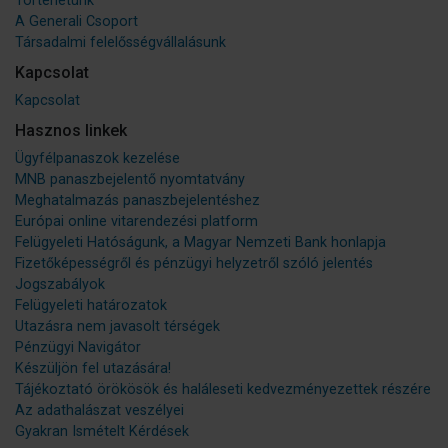
Történetünk
A Generali Csoport
Társadalmi felelősségvállalásunk
Kapcsolat
Kapcsolat
Hasznos linkek
Ügyfélpanaszok kezelése
MNB panaszbejelentő nyomtatvány
Meghatalmazás panaszbejelentéshez
Európai online vitarendezési platform
Felügyeleti Hatóságunk, a Magyar Nemzeti Bank honlapja
Fizetőképességről és pénzügyi helyzetről szóló jelentés
Jogszabályok
Felügyeleti határozatok
Utazásra nem javasolt térségek
Pénzügyi Navigátor
Készüljön fel utazására!
Tájékoztató örökösök és haláleseti kedvezményezettek részére
Az adathalászat veszélyei
Gyakran Ismételt Kérdések