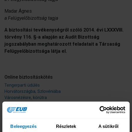
Madar Ágnes
a Felügyelőbizottság tagja
A biztosítási tevékenységről szóló 2014. évi LXXXVIII.
törvény 116. §-a alapján az Audit Bizottság
jogszabályban meghatározott feladatait a Társaság
Felügyelőbizottsága látja el.
Online biztosításkötés
Tengerparti üdülés
Horvátországba, Szlovéniába
Városnézésre, körútra
Téli sportokra
Búvárkodás
Extrém sportolás
Hegymászás
Beleegyezés
Részletek
A sütikről
Hajós körút