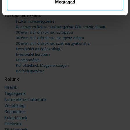
Hajós körútra
Megtagad
Üzleti útra
További termékeink
Fizikai munkavégzésre
Rendszeres fizikai munkavégzésre EEK országokban
30 éven aluli diákoknak, Európába
30 éven aluli diákoknak, az egész világra
30 éven aluli diákoknak szakmai gyakorlatra
Éves bérlet az egész világra
Éves bérlet Európára
Útlemondásra
Külföldieknek Magyarországon
Belföldi utazásra
Rólunk
Híreink
Tagságaink
Nemzetközi hátterünk
Vezetőség
Cégadatok
Küldetésünk
Értékeink