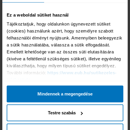
Üzleti út
Fizikai munkavégzésre
Ez a weboldal sütiket használ
30 éven aluli diákoknak
Éves Bérlet
Tájékoztatjuk, hogy oldalunkon úgynevezett sütiket 
Útlemondási biztosítás
(cookies) használunk azért, hogy személyre szabott 
Belföldi utazásra
felhasználói élményt nyújtsunk. Amennyiben beleegyezik 
Kárbejelentés
a sütik használatába, válassza a sütik elfogadását. 
Kárbejelentés
Emellett lehetősége van az összes süti elutasítására 
Igénybejelentő Nyomtatványok
(kivéve a feltétlenül szükséges sütiket), illetve egyénileg 
Kárrendezési tájékoztató
kiválaszthatja, hogy milyen típusú sütiket engedélyez. 
24 órás segítségnyújtás
További információ: 
https://www.eub.hu/sutikezeles-
Termékeink
tajekoztato
Népszerű termékeink
Tengerparti üdülésre, egzotikus utazáshoz
Mindennek a megengedése
Horvátországba, Szlovéniába
Városnézésre
Téli sportokra
Testre szabás
Búvárkodásra
Hegymászásra
Sportolásra