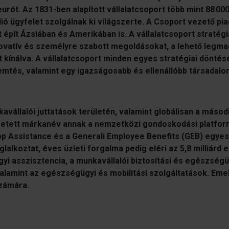
eurót. Az 1831-ben alapított vállalatcsoport több mint 88 00
lió ügyfelet szolgálnak ki világszerte. A Csoport vezető pia
 épít Ázsiában és Amerikában is. A vállalatcsoport stratégi
innovatív és személyre szabott megoldásokat, a lehető legm
at kínálva. A vállalatcsoport minden egyes stratégiai döntés
remtés, valamint egy igazságosabb és ellenállóbb társadalo
kavállalói juttatások területén, valamint globálisan a máso
ezetett márkanév annak a nemzetközi gondoskodási platform
rop Assistance és a Generali Employee Benefits (GEB) egye
glalkoztat, éves üzleti forgalma pedig eléri az 5,8 milliárd 
yi asszisztencia, a munkavállalói biztosítási és egészségü
alamint az egészségügyi és mobilitási szolgáltatások. Emel
számára.