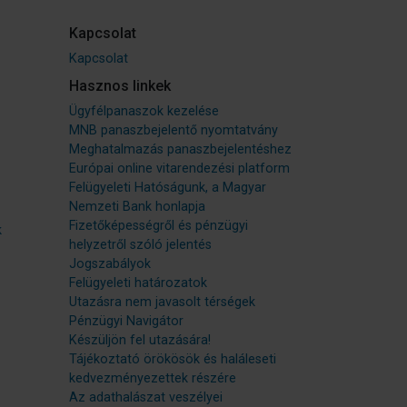
Kapcsolat
Kapcsolat
Hasznos linkek
Ügyfélpanaszok kezelése
MNB panaszbejelentő nyomtatvány
Meghatalmazás panaszbejelentéshez
Európai online vitarendezési platform
Felügyeleti Hatóságunk, a Magyar
Nemzeti Bank honlapja
Fizetőképességről és pénzügyi
k
helyzetről szóló jelentés
Jogszabályok
Felügyeleti határozatok
Utazásra nem javasolt térségek
Pénzügyi Navigátor
Készüljön fel utazására!
Tájékoztató örökösök és haláleseti
kedvezményezettek részére
Az adathalászat veszélyei