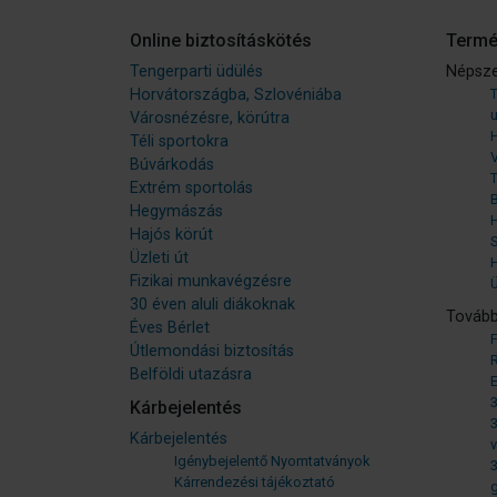
Online biztosításkötés
Termé
Tengerparti üdülés
Népsze
Horvátországba, Szlovéniába
T
Városnézésre, körútra
Téli sportokra
Búvárkodás
T
Extrém sportolás
Hegymászás
Hajós körút
Üzleti út
H
Fizikai munkavégzésre
Ü
30 éven aluli diákoknak
Tovább
Éves Bérlet
Útlemondási biztosítás
Belföldi utazásra
3
Kárbejelentés
3
Kárbejelentés
v
Igénybejelentő Nyomtatványok
3
Kárrendezési tájékoztató
g