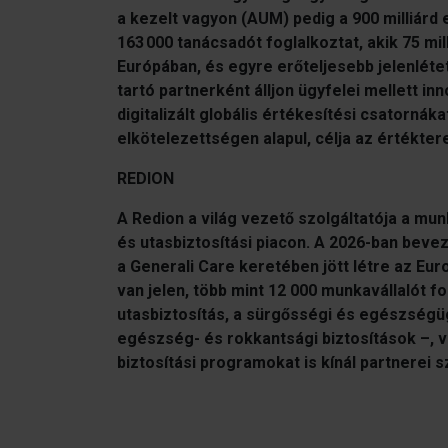
a kezelt vagyon (AUM) pedig a 900 milliárd 
163 000 tanácsadót foglalkoztat, akik 75 mil
Európában, és egyre erőteljesebb jelenlétet
tartó partnerként álljon ügyfelei mellett 
digitalizált globális értékesítési csatornák
elkötelezettségen alapul, célja az értékte
REDION
A Redion a világ vezető szolgáltatója a mun
és utasbiztosítási piacon. A 2026-ban bev
a Generali Care keretében jött létre az Eu
van jelen, több mint 12 000 munkavállalót fo
utasbiztosítás, a sürgősségi és egészségüg
egészség- és rokkantsági biztosítások –, v
biztosítási programokat is kínál partnerei 