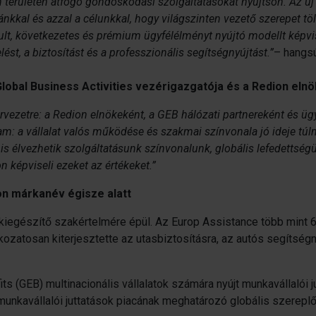
n területén átfogó gondoskodási szolgáltatásokat nyújtson. Az új
giánkkal és azzal a célunkkal, hogy világszinten vezető szerepet t
ztult, következetes és prémium ügyfélélményt nyújtó modellt képvi
st, a biztosítást és a professzionális segítségnyújtást.”
– hangs
Global Business Activities vezérigazgatója és a Redion eln
vezetre: a Redion elnökeként, a GEB hálózati partnereként és üg
am: a vállalat valós működése és szakmai színvonala jó ideje tú
is élvezhetik szolgáltatásunk színvonalunk, globális lefedettsé
 képviseli ezeket az értékeket.”
on márkanév égisze alatt
kiegészítő szakértelmére épül. Az Europ Assistance több mint 6
okozatosan kiterjesztette az utasbiztosításra, az autós segítsé
ts (GEB) multinacionális vállalatok számára nyújt munkavállalói 
unkavállalói juttatások piacának meghatározó globális szereplőj