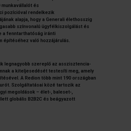
0 munkavállalót és
ci pozícióval rendelkezik
ájának alapja, hogy a Generali élethosszig
agasabb színvonalú ügyfélkiszolgálást és
e a fenntarthatóság iránti
m építéséhez való hozzájárulás.
dik legnagyobb szereplő az asszisztencia-
nak a kiteljesedését testesíti meg, amely
sítésével. A Redion több mint 190 országban
eurót. Szolgáltatásai közé tartozik az
gyi megoldások – élet-, baleset-,
lett globális B2B2C és beágyazott