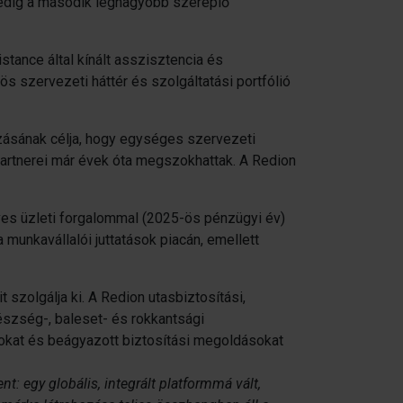
 pedig a második legnagyobb szereplő
stance által kínált asszisztencia és
ös szervezeti háttér és szolgáltatási portfólió
ozásának célja, hogy egységes szervezeti
partnerei már évek óta megszokhattak. A Redion
ves üzleti forgalommal (2025-ös pénzügyi év)
 munkavállalói juttatások piacán, emellett
 szolgálja ki. A Redion utasbiztosítási,
észség-, baleset- és rokkantsági
mokat és beágyazott biztosítási megoldásokat
: egy globális, integrált platformmá vált,