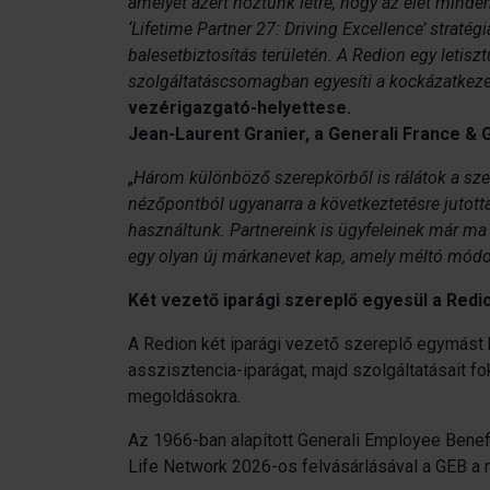
amelyet azért hoztunk létre, hogy az élet minde
‘Lifetime Partner 27: Driving Excellence’ straté
balesetbiztosítás területén. A Redion egy letis
szolgáltatáscsomagban egyesíti a kockázatkezelé
vezérigazgató-helyettese.
Jean-Laurent Granier, a Generali France & 
„
Három különböző szerepkörből is rálátok a szer
nézőpontból ugyanarra a következtetésre jutott
használtunk. Partnereink is ügyfeleinek már ma 
egy olyan új márkanevet kap, amely méltó módon
Két vezető iparági szereplő egyesül a Redi
A Redion két iparági vezető szereplő egymást 
asszisztencia-iparágat, majd szolgáltatásait f
megoldásokra.
Az 1966-ban alapított Generali Employee Benefi
Life Network 2026-os felvásárlásával a GEB a m