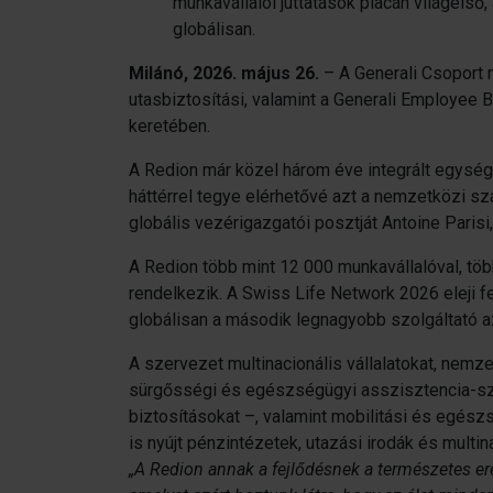
munkavállalói juttatások piacán világels
globálisan.
Milánó, 2026. május 26.
– A Generali Csoport m
utasbiztosítási, valamint a Generali Employee Be
keretében.
A Redion már közel három éve integrált egységk
háttérrel tegye elérhetővé azt a nemzetközi sz
globális vezérigazgatói posztját Antoine Parisi,
A Redion több mint 12 000 munkavállalóval, tö
rendelkezik. A Swiss Life Network 2026 eleji fel
globálisan a második legnagyobb szolgáltató az
A szervezet multinacionális vállalatokat, nemze
sürgősségi és egészségügyi asszisztencia-szol
biztosításokat –, valamint mobilitási és egés
is nyújt pénzintézetek, utazási irodák és multi
„A Redion annak a fejlődésnek a természetes ere