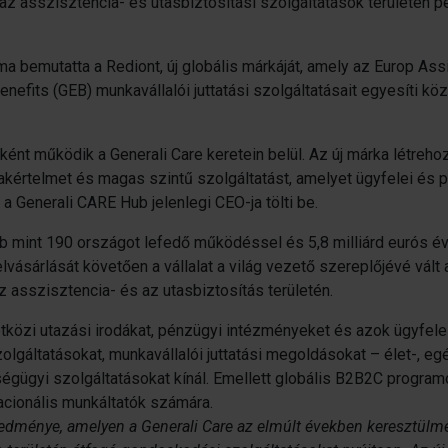
ő, az asszisztencia- és utasbiztosítási szolgáltatások területén
a bemutatta a Rediont, új globális márkáját, amely az Europ Assi
nefits (GEB) munkavállalói juttatási szolgáltatásait egyesíti köz
ént működik a Generali Care keretein belül. Az új márka létreh
akértelmet és magas szintű szolgáltatást, amelyet ügyfelei és 
 a Generali CARE Hub jelenlegi CEO-ja tölti be.
bb mint 190 országot lefedő működéssel és 5,8 milliárd eurós é
vásárlását követően a vállalat a világ vezető szereplőjévé vált a
 asszisztencia- és az utasbiztosítás területén.
tközi utazási irodákat, pénzügyi intézményeket és azok ügyfeleit
gáltatásokat, munkavállalói juttatási megoldásokat – élet-, eg
zségügyi szolgáltatásokat kínál. Emellett globális B2B2C progra
nacionális munkáltatók számára.
dménye, amelyen a Generali Care az elmúlt években keresztülment