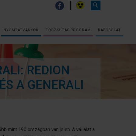
NYOMTATVÁNYOK
TÖRZSUTAS-PROGRAM
KAPCSOLAT
ALI: REDION
ÉS A GENERALI
öbb mint 190 országban van jelen. A vállalat a