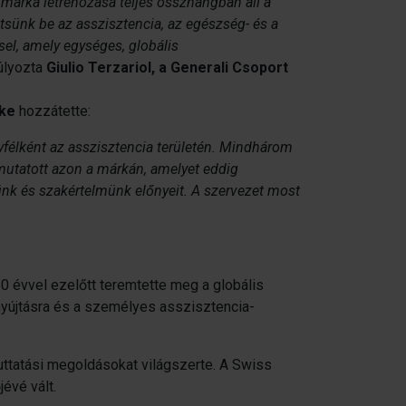
 márka létrehozása teljes összhangban áll a
öltsünk be az asszisztencia, az egészség- és a
sel, amely egységes, globális
úlyozta
Giulio Terzariol, a Generali Csoport
öke
hozzátette:
yfélként az asszisztencia területén. Mindhárom
lmutatott azon a márkán, amelyet eddig
günk és szakértelmünk előnyeit. A szervezet most
0 évvel ezelőtt teremtette meg a globális
gnyújtásra és a személyes asszisztencia-
juttatási megoldásokat világszerte. A Swiss
évé vált.