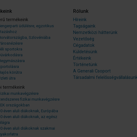
keink
Rólunk
rű termékeink
Híreink
engerparti üdülésre, egzotikus
Tagságaink
utazáshoz
Nemzetközi hátterünk
Horvátországba, Szlovéniába
Vezetőség
Városnézésre
Cégadatok
éli sportokra
Küldetésünk
Búvárkodásra
Értékeink
Hegymászásra
Történetünk
Sportolásra
A Generali Csoport
ajós körútra
Társadalmi felelősségvállalásun
zleti útra
i termékeink
Fizikai munkavégzésre
Rendszeres fizikai munkavégzésre
EEK országokban
0 éven aluli diákoknak, Európába
0 éven aluli diákoknak, az egész
ilágra
0 éven aluli diákoknak szakmai
yakorlatra