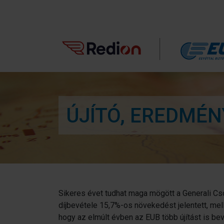
ÚJÍTÓ, EREDMÉN
Sikeres évet tudhat maga mögött a Generali Cso
díjbevétele 15,7%-os növekedést jelentett, mel
hogy az elmúlt évben az EUB több újítást is b