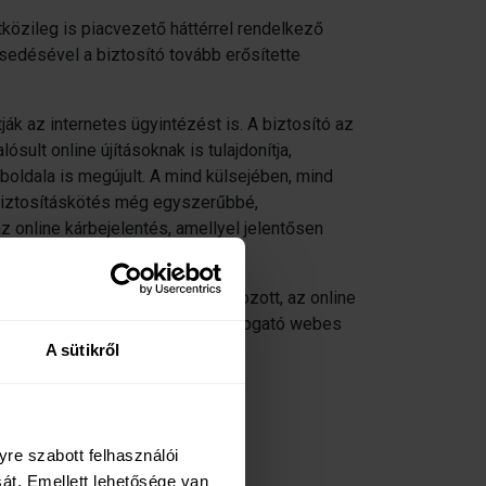
tközileg is piacvezető háttérrel rendelkező
esedésével a biztosító tovább erősítette
ák az internetes ügyintézést is. A biztosító az
ult online újításoknak is tulajdonítja,
oldala is megújult. A mind külsejében, mind
a biztosításkötés még egyszerűbbé,
online kárbejelentés, amellyel jelentősen
0%-os bevétel-növekedés mutatkozott, az online
ársaság a vállalati igényeket támogató webes
A sütikről
re szabott felhasználói 
Kapcsolat
t. Emellett lehetősége van 