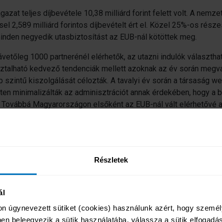
at teljes díjbevétele 10,38 milliárd forint felett volt. A nemze
l 2,589 milliárd forintos díjbevételt ért el. Közel 25%-os rész
inden negyedik utasbiztosítást az EUB-nál kötöttek meg.
etőleg 1000 partnerénél elérhetők, az utazni indulók választhatj
sztalható kedvező tendenciák mellett azoknak az év során megvalós
intű kiszolgálását célozták. A tavalyi év során a társaság web
leten minimalizálták az adminisztrációt annak érdekében, hogy 
Továbbá Magyarországon elsőként az EUB-nál vált elérhetővé az 
ai vagy személyes kárbejelentéssel szemben.
nyelmi funkciók fogadtatása kedvező volt: a weboldalon közel 3
al élni kezdtek az ügyfelek. Emellett az év végi időszakban a t
talatai és visszajelzései alapján sikerrel.
Részletek
ál
on úgynevezett sütiket (cookies) használunk azért, hogy személy
keink
Rólunk
n beleegyezik a sütik használatába, válassza a sütik elfogadásá