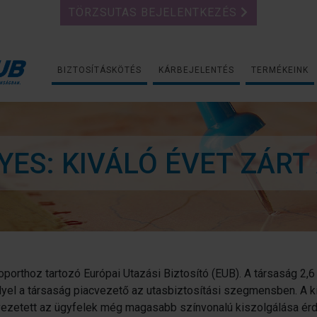
TÖRZSUTAS BEJELENTKEZÉS
BIZTOSÍTÁSKÖTÉS
KÁRBEJELENTÉS
TERMÉKEINK
YES: KIVÁLÓ ÉVET ZÁRT
porthoz tartozó Európai Utazási Biztosító (EUB). A társaság 2,6
lyel a társaság piacvezető az utasbiztosítási szegmensben. A k
evezetett az ügyfelek még magasabb színvonalú kiszolgálása ér