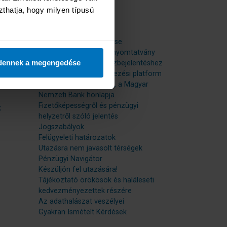
zthatja, hogy milyen típusú 
Kapcsolat
Hasznos linkek
Ügyfélpanaszok kezelése
MNB panaszbejelentő nyomtatvány
dennek a megengedése
Meghatalmazás panaszbejelentéshez
Európai online vitarendezési platform
Felügyeleti Hatóságunk, a Magyar
Nemzeti Bank honlapja
Fizetőképességről és pénzügyi
k
helyzetről szóló jelentés
Jogszabályok
Felügyeleti határozatok
Utazásra nem javasolt térségek
Pénzügyi Navigátor
Készüljön fel utazására!
Tájékoztató örökösök és haláleseti
kedvezményezettek részére
Az adathalászat veszélyei
Gyakran Ismételt Kérdések