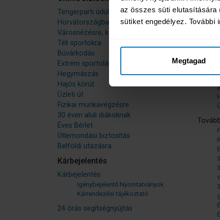
az összes süti elutasítására (
Tengerparti üdülés
Népsze
sütiket engedélyez. További i
Horvátországba, Szlovéniába
T
Városnézésre, körútra
Téli sportokra
Búvárkodás
T
Megtagad
Extrém sportolás
Hegymászás
Hajós körút
Üzleti út
H
Fizikai munkavégzésre
Ü
30 éven aluli diákoknak
Tovább
Éves Bérlet
Útlemondási biztosítás
Belföldi utazásra
3
Kárbejelentés
3
Kárbejelentés
v
Igénybejelentő Nyomtatványok
3
Kárrendezési tájékoztató
g
É
24 órás segítségnyújtás
É