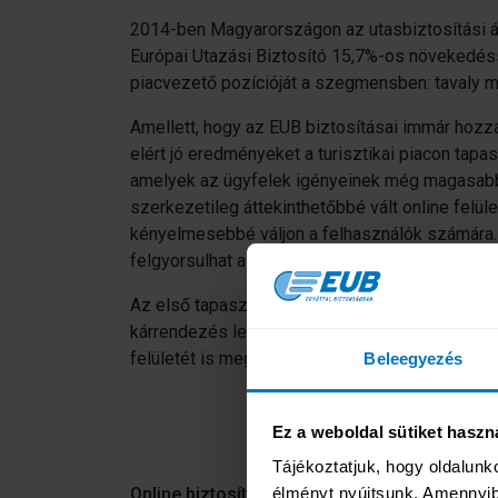
2014-ben Magyarországon az utasbiztosítási ágaz
Európai Utazási Biztosító 15,7%-os növekedésse
piacvezető pozícióját a szegmensben: tavaly m
Amellett, hogy az EUB biztosításai immár hozzáv
elért jó eredményeket a turisztikai piacon tapa
amelyek az ügyfelek igényeinek még magasabb sz
szerkezetileg áttekinthetőbbé vált online felü
kényelmesebbé váljon a felhasználók számára. 
felgyorsulhat a kárrendezés folyamata a post
Az első tapasztalatok azt mutatják, hogy a ké
kárrendezés lehetőségével pedig szintén azonn
felületét is megújította, az első hónapok tapasz
Beleegyezés
Ez a weboldal sütiket haszn
Tájékoztatjuk, hogy oldalunk
Online biztosításkötés
Termé
élményt nyújtsunk. Amennyibe