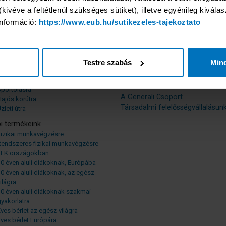
kivéve a feltétlenül szükséges sütiket), illetve egyénileg kiválas
rű termékeink
Híreink
nformáció: 
https://www.eub.hu/sutikezeles-tajekoztato
engerparti üdülésre, egzotikus
Tagságaink
utazáshoz
Nemzetközi hátterünk
Horvátországba, Szlovéniába
Vezetőség
Városnézésre
Cégadatok
éli sportokra
Testre szabás
Min
Küldetésünk
Búvárkodásra
Értékeink
Hegymászásra
Történetünk
Sportolásra
A Generali Csoport
ajós körútra
Társadalmi felelősségvállalásun
zleti útra
i termékeink
Fizikai munkavégzésre
Rendszeres fizikai munkavégzésre
EEK országokban
0 éven aluli diákoknak, Európába
0 éven aluli diákoknak, az egész
ilágra
0 éven aluli diákoknak szakmai
yakorlatra
ves bérlet az egész világra
ves bérlet Európára