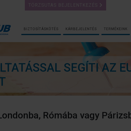
TÖRZSUTAS BEJELENTKEZÉS
BIZTOSÍTÁSKÖTÉS
KÁRBEJELENTÉS
TERMÉKEINK
TATÁSSAL SEGÍTI AZ E
T
 Londonba, Rómába vagy Párizs