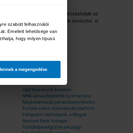
t egy betegség.
lefonszámát (+36 1 465 3666) tárcsázhatják az
 kárbejelentési szolgáltatásán
keresztül is
re szabott felhasználói 
t. Emellett lehetősége van 
zthatja, hogy milyen típusú 
Kapcsolat
dennek a megengedése
Kapcsolat
Hasznos linkek
Ügyfélpanaszok kezelése
MNB panaszbejelentő nyomtatvány
Meghatalmazás panaszbejelentéshez
Európai online vitarendezési platform
Felügyeleti Hatóságunk, a Magyar
Nemzeti Bank honlapja
Fizetőképességről és pénzügyi
k