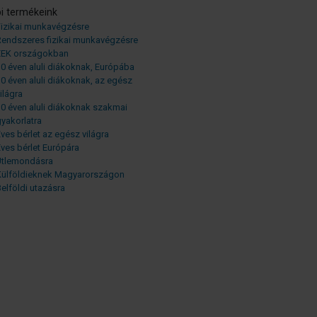
i termékeink
Fizikai munkavégzésre
Rendszeres fizikai munkavégzésre
EEK országokban
0 éven aluli diákoknak, Európába
0 éven aluli diákoknak, az egész
ilágra
0 éven aluli diákoknak szakmai
yakorlatra
ves bérlet az egész világra
ves bérlet Európára
Útlemondásra
Külföldieknek Magyarországon
elföldi utazásra