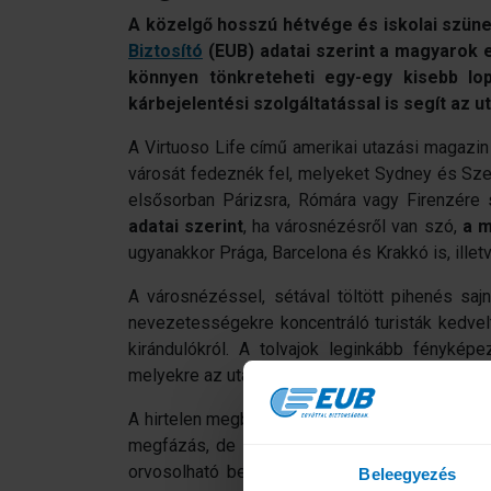
A közelgő hosszú hétvége és iskolai szünet
Biztosító
(EUB) adatai szerint a magyarok 
könnyen tönkreteheti egy-egy kisebb lo
kárbejelentési szolgáltatással is segít az
A Virtuoso Life című amerikai utazási magazi
városát fedeznék fel, melyeket Sydney és Sze
elsősorban Párizsra, Rómára vagy Firenzére
adatai szerint
, ha városnézésről van szó,
a 
ugyanakkor Prága, Barcelona és Krakkó is, illet
A városnézéssel, sétával töltött pihenés sa
nevezetességekre koncentráló turisták kedvel
kirándulókról. A tolvajok leginkább fényké
melyekre az utazási biztosító átlagosan 100 ezer
A hirtelen megbetegedések is sok gondot okozh
megfázás, de sokan kapnak hasmenéses beteg
orvosolható betegségek általában 30-120 ezer 
Beleegyezés