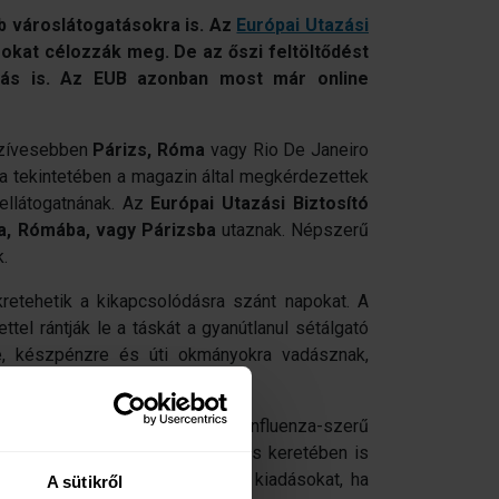
b városlátogatásokra is. Az
Európai Utazási
kat célozzák meg. De az őszi feltöltődést
ulás is. Az EUB azonban most már online
gszívesebben
Párizs, Róma
vagy Rio De Janeiro
a tekintetében a magazin által megkérdezettek
ellátogatnának. Az
Európai Utazási Biztosító
, Rómába, vagy Párizsba
utaznak. Népszerű
k.
retehetik a kikapcsolódásra szánt napokat. A
tel rántják le a táskát a gyanútlanul sétálgató
re, készpénzre és úti okmányokra vadásznak,
mzőbb a változékony idő miatti influenza-szerű
 a jellemzően ambuláns kezelés keretében is
180.000 forintra is növelheti a kiadásokat, ha
A sütikről