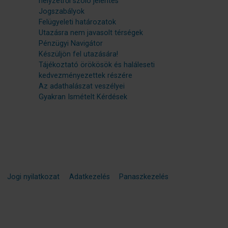
helyzetről szóló jelentés
Jogszabályok
Felügyeleti határozatok
Utazásra nem javasolt térségek
Pénzügyi Navigátor
Készüljön fel utazására!
Tájékoztató örökösök és haláleseti
kedvezményezettek részére
Az adathalászat veszélyei
Gyakran Ismételt Kérdések
Jogi nyilatkozat
Adatkezelés
Panaszkezelés