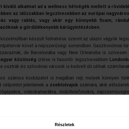
 kiváló alkalmat ad a wellness hétvégék mellett a rövideb
ebben az időszakban legszívesebben az európai nagyvároso
pás vagy rablás, vagy akár egy könnyebb ficam, ránd
 utazóknak a gördülékenyebb kárügyintézésben.
n közelmúltban készült felmérése szerint az utazni vágyók le
ntpétervár követ a népszerűségi sorrendben. Gasztronómiai túr
 szavaznak, de Barcelonába vagy New Orleansba is szívesen 
magyar közönség
ízlése is hasonló: legszívesebben
Londonba
ve osztrák és szlovéniai városok is kedvelt úti célnak számítana
jnos számos kockázatot is magában rejt, melyek könnyen tönk
t célpontot jelentenek a
zsebtolvajok
számára, akik előszeretet
pezőgépekre, videokamerákra, mobiltelefonokra, napszemüveg
 forint kártérítést fizet esetenként.
atnak a kirándulóknak. Az EUB ügyfeleinek körében a legjelle
séget, és a rándulások, bokaficamok is igen gyakoriak. Ezek
forintos költséggel járnak. Ugyanakkor jelentősen, akár napi 
Részletek