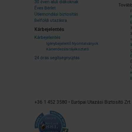
30 éven aluli diákoknak
Tovább
Éves Bérlet
Útlemondási biztosítás
Belföldi utazásra
3
Kárbejelentés
3
Kárbejelentés
v
Igénybejelentő Nyomtatványok
3
Kárrendezési tájékoztató
g
É
24 órás segítségnyújtás
É
B
+36 1 452 3580 • Európai Utazási Biztosító Zrt.