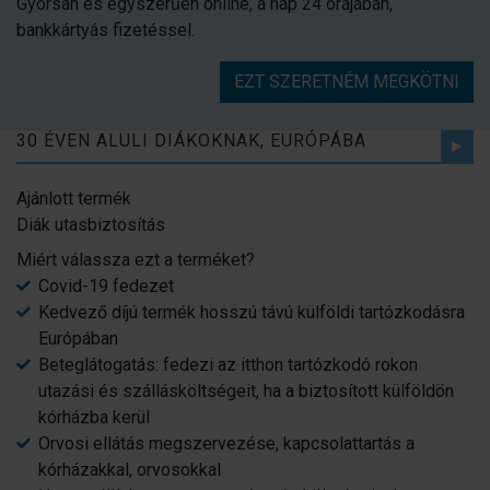
Gyorsan és egyszerűen online, a nap 24 órájában,
bankkártyás fizetéssel.
EZT SZERETNÉM MEGKÖTNI
30 ÉVEN ALULI DIÁKOKNAK, EURÓPÁBA
Ajánlott termék
Diák utasbiztosítás
Miért válassza ezt a terméket?
Covid-19 fedezet
Kedvező díjú termék hosszú távú külföldi tartózkodásra
Európában
Beteglátogatás: fedezi az itthon tartózkodó rokon
utazási és szállásköltségeit, ha a biztosított külföldön
kórházba kerül
Orvosi ellátás megszervezése, kapcsolattartás a
kórházakkal, orvosokkal