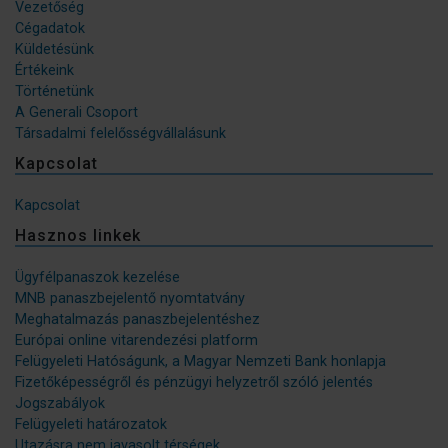
Vezetőség
Cégadatok
Küldetésünk
Értékeink
Történetünk
A Generali Csoport
Társadalmi felelősségvállalásunk
Kapcsolat
Kapcsolat
Hasznos linkek
Ügyfélpanaszok kezelése
MNB panaszbejelentő nyomtatvány
Meghatalmazás panaszbejelentéshez
Európai online vitarendezési platform
Felügyeleti Hatóságunk, a Magyar Nemzeti Bank honlapja
Fizetőképességről és pénzügyi helyzetről szóló jelentés
Jogszabályok
Felügyeleti határozatok
Utazásra nem javasolt térségek