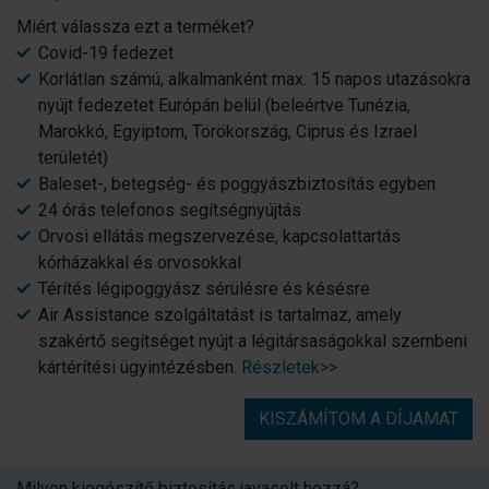
Miért válassza ezt a terméket?
Covid-19 fedezet
Korlátlan számú, alkalmanként max. 15 napos utazásokra
nyújt fedezetet Európán belül (beleértve Tunézia,
Marokkó, Egyiptom, Törökország, Ciprus és Izrael
területét)
Baleset-, betegség- és poggyászbiztosítás egyben
24 órás telefonos segítségnyújtás
Orvosi ellátás megszervezése, kapcsolattartás
kórházakkal és orvosokkal
Térítés légipoggyász sérülésre és késésre
Air Assistance szolgáltatást is tartalmaz, amely
szakértő segítséget nyújt a légitársaságokkal szembeni
kártérítési ügyintézésben.
Részletek>>
KISZÁMÍTOM A DÍJAMAT
Milyen kiegészítő biztosítás javasolt hozzá?