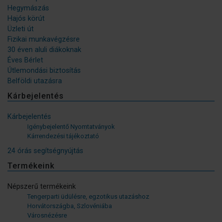
Hegymászás
Hajós körút
Üzleti út
Fizikai munkavégzésre
30 éven aluli diákoknak
Éves Bérlet
Útlemondási biztosítás
Belföldi utazásra
Kárbejelentés
Kárbejelentés
Igénybejelentő Nyomtatványok
Kárrendezési tájékoztató
24 órás segítségnyújtás
Termékeink
Népszerű termékeink
Tengerparti üdülésre, egzotikus utazáshoz
Horvátországba, Szlovéniába
Városnézésre