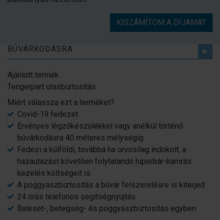
KISZÁMÍTOM A DÍJAMAT
BÚVÁRKODÁSRA
Ajánlott termék
Tengerpart utasbiztosítás
Miért válassza ezt a terméket?
Covid-19 fedezet
Érvényes légzőkészülékkel vagy anélkül történő
búvárkodásra 40 méteres mélységig
Fedezi a külföldi, továbbá ha orvosilag indokolt, a
hazautazást követően folytatandó hiperbár-kamrás
kezelés költségeit is
A poggyászbiztosítás a búvár felszerelésre is kiterjed
24 órás telefonos segítségnyújtás
Baleset-, betegség- és poggyászbiztosítás egyben