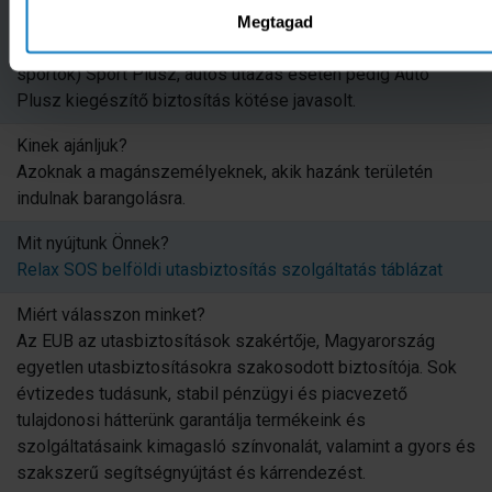
Milyen kiegészítő biztosítás javasolt hozzá?
Megtagad
A termékhez a tervezett tevékenységtől függően (pl.
sportok) Sport Plusz, autós utazás esetén pedig Autó
Plusz kiegészítő biztosítás kötése javasolt.
Kinek ajánljuk?
Azoknak a magánszemélyeknek, akik hazánk területén
indulnak barangolásra.
Mit nyújtunk Önnek?
Relax SOS belföldi utasbiztosítás szolgáltatás táblázat
Miért válasszon minket?
Az EUB az utasbiztosítások szakértője, Magyarország
egyetlen utasbiztosításokra szakosodott biztosítója. Sok
évtizedes tudásunk, stabil pénzügyi és piacvezető
tulajdonosi hátterünk garantálja termékeink és
szolgáltatásaink kimagasló színvonalát, valamint a gyors és
szakszerű segítségnyújtást és kárrendezést.