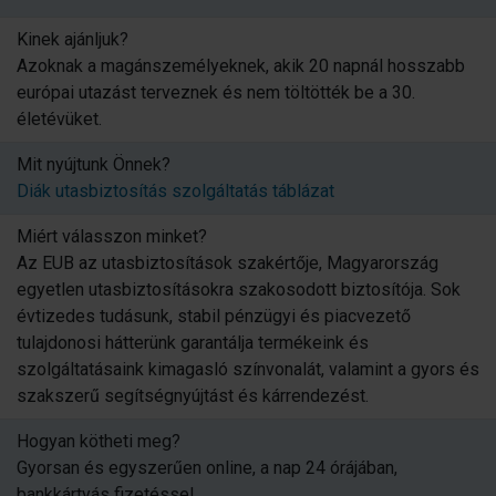
Kinek ajánljuk?
Azoknak a magánszemélyeknek, akik 20 napnál hosszabb
európai utazást terveznek és nem töltötték be a 30.
életévüket.
Mit nyújtunk Önnek?
Diák utasbiztosítás szolgáltatás táblázat
Miért válasszon minket?
Az EUB az utasbiztosítások szakértője, Magyarország
egyetlen utasbiztosításokra szakosodott biztosítója. Sok
évtizedes tudásunk, stabil pénzügyi és piacvezető
tulajdonosi hátterünk garantálja termékeink és
szolgáltatásaink kimagasló színvonalát, valamint a gyors és
szakszerű segítségnyújtást és kárrendezést.
Hogyan kötheti meg?
Gyorsan és egyszerűen online, a nap 24 órájában,
bankkártyás fizetéssel.