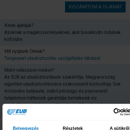
KISZÁMÍTOM A DÍJAMAT
Kinek ajánljuk?
Azoknak a magánszemélyeknek, akik búvárkodni indulnak
külföldre.
Mit nyújtunk Önnek?
Tengerpart utasbiztosítás szolgáltatás táblázat
Miért válasszon minket?
Az EUB az utasbiztosítások szakértője, Magyarország
egyetlen utasbiztosításokra szakosodott biztosítója. Sok
évtizedes tudásunk, stabil pénzügyi és piacvezető
tulajdonosi hátterünk garantálja termékeink és
szolgáltatásaink kimagasló színvonalát, valamint a gyors és
szakszerű segítségnyújtást és kárrendezést.
Hogyan kötheti meg?
Beleegyezés
Részletek
A sütikről