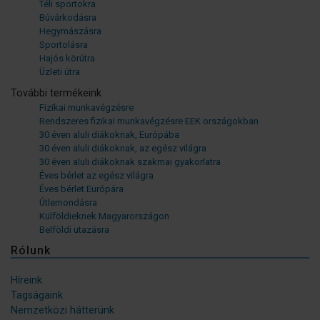
Téli sportokra
Búvárkodásra
Hegymászásra
Sportolásra
Hajós körútra
Üzleti útra
További termékeink
Fizikai munkavégzésre
Rendszeres fizikai munkavégzésre EEK országokban
30 éven aluli diákoknak, Európába
30 éven aluli diákoknak, az egész világra
30 éven aluli diákoknak szakmai gyakorlatra
Éves bérlet az egész világra
Éves bérlet Európára
Útlemondásra
Külföldieknek Magyarországon
Belföldi utazásra
Rólunk
Híreink
Tagságaink
Nemzetközi hátterünk