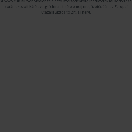
A www.eub.hu weboldalon található szerződéskötő rendszerek működtetése
során okozott kárért vagy felmerült sérelemdíj megfizetéséért az Európai
Utazási Biztosító Zrt. áll helyt.