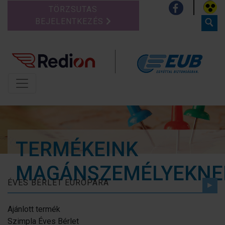
TÖRZSUTAS
BEJELENTKEZÉS
TERMÉKEINK
MAGÁNSZEMÉLYEKNE
ÉVES BÉRLET EURÓPÁRA
Ajánlott termék
Szimpla Éves Bérlet