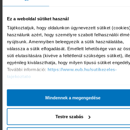
Gyorsan és egyszerűen online, a nap 24 órájában,
bankkártyás fizetéssel.
Ez a weboldal sütiket használ
EZT SZERETNÉM MEGKÖTNI
Tájékoztatjuk, hogy oldalunkon úgynevezett sütiket (cookies)
használunk azért, hogy személyre szabott felhasználói élmén
BELFÖLDI UTAZÁSRA
nyújtsunk. Amennyiben beleegyezik a sütik használatába, 
válassza a sütik elfogadását. Emellett lehetősége van az öss
Ajánlott termék
süti elutasítására (kivéve a feltétlenül szükséges sütiket), ille
Relax SOS belföldi utasbiztosítás
egyénileg kiválaszthatja, hogy milyen típusú sütiket engedély
Miért válassza ezt a terméket?
További információ: 
https://www.eub.hu/sutikezeles-
24 órás Teledoktor és COVID-19 tesztelés-szervezés
tajekoztato
Balesetbiztosítás az utazás idejére
Poggyász- és iratbiztosítás
Háztartási vészelhárítás az otthon maradt családtagok
Mindennek a megengedése
számára
Testre szabás
KISZÁMÍTOM A DÍJAMAT